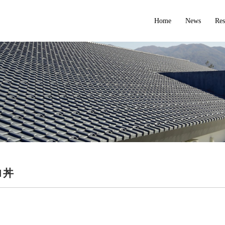
Home
News
Res
ロ丼