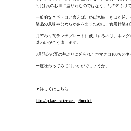
9月は瓦のお皿に盛り込むのではなく、瓦の丼ぶり
一般的なネギトロと言えば、めばち鮪、きはだ鮪、
製品の風味やなめらかさを出すために、食用精製加
月替わり瓦ランチプレートに使用するのは、本マグロ
味わいが全く違います。
9月限定の瓦の丼ぶりに盛られた本マグロ100％の
一度味わってみてはいかがでしょうか。
▼詳しくはこちら
http://lp.kawara-terrace.jp/lunch-9