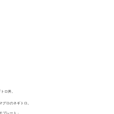
ギトロ丼。
マグロのネギトロ。
チプレート」