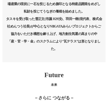
場産業の現状に一石を投じるため旗印となる特産品開発をめざし
私財を投じてうなぎの養殖を始めました。
タスキを受け取った雪正文(市議 H29没)、羽田一樹(現代表、株式会
社めんつう社長)が中心となりNIIGATAみらいプロジェクトからご
協力をいただき構想を練り上げ、地方創生気運の高まりの中
「産・官・学・金」のスクラムにより“瓦テラス”は形となりまし
た。
Future
未来
－さらに つながる－